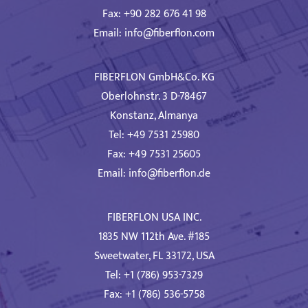
Fax: +90 282 676 41 98
Email:
info@fiberflon.com
FIBERFLON GmbH&Co. KG
Oberlohnstr. 3 D-78467
Konstanz, Almanya
Tel: +49 7531 25980
Fax: +49 7531 25605
Email:
info@fiberflon.de
FIBERFLON USA INC.
1835 NW 112th Ave. #185
Sweetwater, FL 33172, USA
Tel: +1 (786) 953-7329
Fax: +1 (786) 536-5758