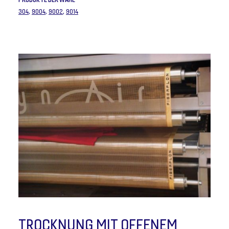
304
,
9004
,
9002
,
9014
TROCKNUNG MIT OFFENEM