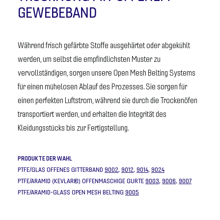
GEWEBEBAND
Während frisch gefärbte Stoffe ausgehärtet oder abgekühlt
werden, um selbst die empfindlichsten Muster zu
vervollständigen, sorgen unsere Open Mesh Belting Systems
für einen mühelosen Ablauf des Prozesses. Sie sorgen für
einen perfekten Luftstrom, während sie durch die Trockenöfen
transportiert werden, und erhalten die Integrität des
Kleidungsstücks bis zur Fertigstellung.
PRODUKTE DER WAHL
PTFE/GLAS OFFENES GITTERBAND
9002
,
9012
,
9014
,
9024
PTFE/ARAMID (KEVLAR®) OFFENMASCHIGE GURTE
9003
,
9006
,
9007
PTFE/ARAMID-GLASS OPEN MESH BELTING
9005