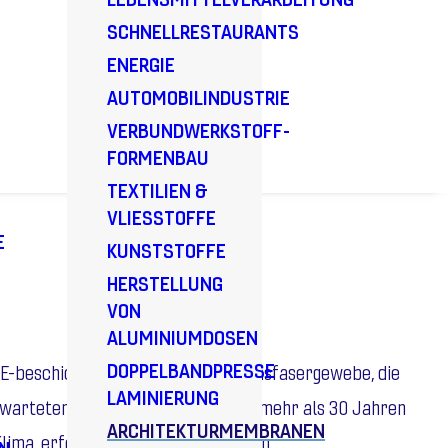
SCHNELLRESTAURANTS
ENERGIE
AUTOMOBILINDUSTRIE
VERBUNDWERKSTOFF-
FORMENBAU
TEXTILIEN &
VLIESSTOFFE
E
KUNSTSTOFFE
HERSTELLUNG
VON
ALUMINIUMDOSEN
DOPPELBANDPRESSE
E-beschichtete oder laminierte Glasfasergewebe, die
LAMINIERUNG
erwarteten Projektlebensdauer von mehr als 30 Jahren
ARCHITEKTURMEMBRANEN
ima, erfolgreich eingesetzt werden.
N