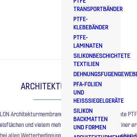
PTFE
TRANSPORTBÄNDER
PTFE-
KLEBEBÄNDER
PTFE-
LAMINATEN
SILIKONBESCHICHTETE
TEXTILIEN
DEHNUNGSFUGENGEWEB
PFA-FOLIEN
ARCHITEKTURMEMBRANEN
UND
HEISSSIEGELGERÄTE
SILIKON
RFLON Architekturmembranen sind langlebige, gespannte PTF
BACKMATTEN
delsflächen und vielem mehr eingesetzt werden. Mit einer 
UND FORMEN
 allen Wetterbedingungen, von polarem bis tropischem Kl
ARCHITEKTURMEMBRANE