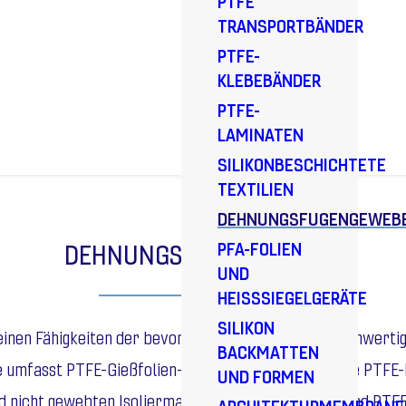
PTFE
TRANSPORTBÄNDER
PTFE-
KLEBEBÄNDER
PTFE-
LAMINATEN
SILIKONBESCHICHTETE
TEXTILIEN
DEHNUNGSFUGENGEWEB
PFA-FOLIEN
DEHNUNGSFUGENGEWEBE
UND
HEISSSIEGELGERÄTE
SILIKON
 seinen Fähigkeiten der bevorzugte Hersteller von hochwe
BACKMATTEN
 umfasst PTFE-Gießfolien-Verbundgewebe, 100%ige PTFE-F
UND FORMEN
 nicht gewebten Isoliermaterialien laminiert sind, und P
ARCHITEKTURMEMBRANE