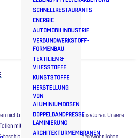
SCHNELLRESTAURANTS
ENERGIE
AUTOMOBILINDUSTRIE
VERBUNDWERKSTOFF-
FORMENBAU
TEXTILIEN &
VLIESSTOFFE
E
KUNSTSTOFFE
HERSTELLUNG
VON
ALUMINIUMDOSEN
DOPPELBANDPRESSE
rtigen nichtmetallischen Gewebekompensatoren. Unsere
LAMINIERUNG
olien mit Multi
ARCHITEKTURMEMBRANEN
TFE-beschichtete Gewebe. Unsere außergewöhnlichen
N